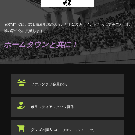
藤枝MYFCは、志太榛原地域の人々とともに歩み、子どもたちに夢を与え、地
域の活性化に貢献します。
ホームタウンと共に！
ファンクラブ
会員募集
ボランティアスタッフ
募集
グッズの購入
（Jリーグオンラインショップ）