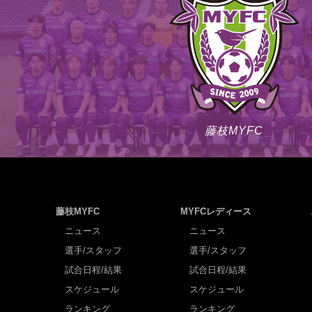
藤枝MYFC
藤枝MYFC
MYFCレディース
ニュース
ニュース
選手/スタッフ
選手/スタッフ
試合日程/結果
試合日程/結果
スケジュール
スケジュール
ランキング
ランキング