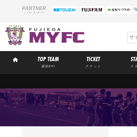
PARTNER
パートナー
TOP TEAM
TICKET
ST
藤枝MYFC
チケット
ス