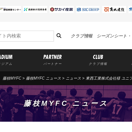
クラブ情報
シーズンシート・
ADIUM
PARTNER
CLUB
タジアム
パートナー
クラブ情報
藤枝MYFC
>
藤枝MYFC ニュース
>
ニュース
> 東西工業株式会社様 ユ
藤枝MYFC ニュース