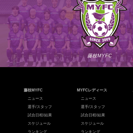
藤枝MYFC
藤枝MYFC
MYFCレディース
ニュース
ニュース
選手/スタッフ
選手/スタッフ
試合日程/結果
試合日程/結果
スケジュール
スケジュール
ランキング
ランキング