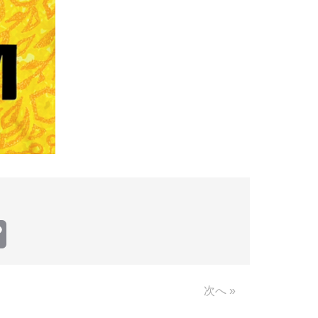
Copy
Link
次へ »