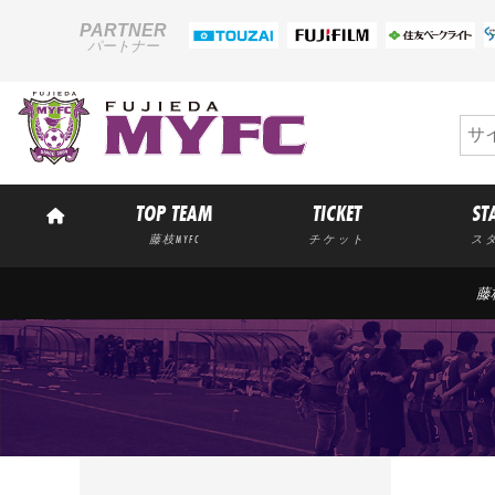
PARTNER
パートナー
TOP TEAM
TICKET
ST
藤枝MYFC
チケット
ス
藤