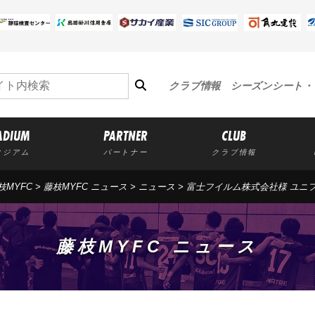
クラブ情報
シーズンシート・
ADIUM
PARTNER
CLUB
タジアム
パートナー
クラブ情報
枝MYFC
>
藤枝MYFC ニュース
>
ニュース
> 富士フイルム株式会社様 ユ
藤枝MYFC ニュース