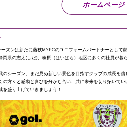
ホームページ
ト
/27シーズンは新たに藤枝MYFCのユニフォームパートナーとし
静岡県の志太(しだ)、榛原（はいばら）地区に多くの社員が暮
戦のシーズン、まだ見ぬ新しい景色を目指すクラブの成長を信
くの方々と感動と喜びを分かち合い、共に未来を切り拓いてい
域を盛り上げていきましょう！