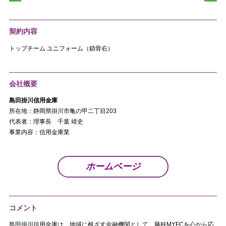
契約内容
トップチーム ユニフォーム（鎖骨右）
会社概要
島田掛川信用金庫
所在地：静岡県掛川市亀の甲二丁目203
代表者：理事長 千葉 靖史
事業内容：信用金庫業
ホームページ
コメント
島田掛川信用金庫は、地域に根ざす金融機関として、藤枝MYFCを心から応