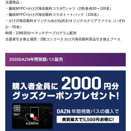
当選商品：
・藤枝MYFC×かけ川海谷眼科コラボTシャツ（2色/各色50＝100名）
・藤枝MYFC×かけ川海谷眼科コラボトートバック（100名）
・かけ川海谷眼科オリジナルめがね拭き/オリジナルクリアファイル（いずれ
か：50名）
時間：10時30分〜マッチデープログラム配布
当選者引き換え場所：2階コンコース かけ川海谷眼科景品引き換えブース
2020DAZN年間視聴パス販売