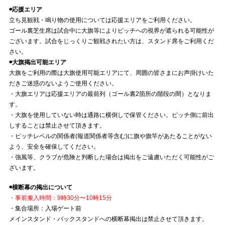
◉応援エリア
立ち見観戦・鳴り物の使用については応援エリアをご利用ください。
ゴール裏芝生席は試合中に大旗等によりピッチへの視界が遮られる可能性が
ございます。試合をじっくりご観戦されたい方は、スタンド席をご利用くだ
さい。
◉大旗掲出可能エリア
大旗をご利用の際は大旗使用可能エリアにて、周囲の皆さまにお声掛けいた
だきご迷惑のないようご使用ください。
・大旗エリアは応援エリアの最前列（ゴール裏2箇所の階段の間）となりま
す。
・大旗を使用していない時は通路に横倒しで保管ください。ピッチ側に前出
しすることは禁止させて頂きます。
・ピッチレベルの関係者(報道関係者等含む)に旗や旗竿があたることがない
よう、安全を確保してください。
・強風等、クラブが危険と判断した場合は掲出をご遠慮いただく可能性がご
ざいます。
◉横断幕の掲出について
・事前搬入時間：9時30分〜10時15分
・集合場所：入場ゲート前
メインスタンド・バックスタンドへの横断幕掲出は禁止させて頂きます。