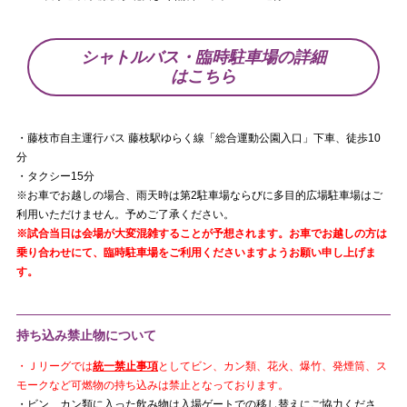
シャトルバス・臨時駐車場の詳細
はこちら
・藤枝市自主運行バス 藤枝駅ゆらく線「総合運動公園入口」下車、徒歩10
分
・タクシー15分
※お車でお越しの場合、雨天時は第2駐車場ならびに多目的広場駐車場はご
利用いただけません。予めご了承ください。
※試合当日は会場が大変混雑することが予想されます。お車でお越しの方は
乗り合わせにて、臨時駐車場をご利用くださいますようお願い申し上げま
す。
持ち込み禁止物について
・Ｊリーグでは
統一禁止事項
としてビン、カン類、花火、爆竹、発煙筒、ス
モークなど可燃物の持ち込みは禁止となっております。
・ビン、カン類に入った飲み物は入場ゲートでの移し替えにご協力くださ