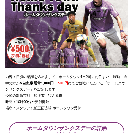
内容：日頃の感謝を込めまして、ホームタウン4市2町にお住まい、通勤、通
学の方が
A自由席 通常
1,800円
→
500円
にてご観戦いただける「ホームタウ
ンサンクスデー」を設定します。
今節の対象市町：焼津市、牧之原市
時間：10時00分〜受付開始
場所：スタジアム前正面広場 ホームタウン受付
ホームタウンサンクスデーの詳細