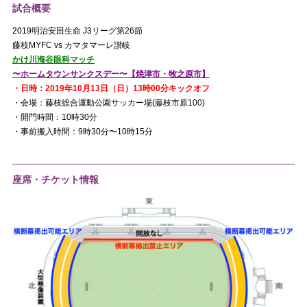
試合概要
2019明治安田生命 J3リーグ第26節
藤枝MYFC vs カマタマーレ讃岐
かけ川海谷眼科マッチ
〜ホームタウンサンクスデー〜【焼津市・牧之原市】
・日時：2019年10月13日（日）13時00分キックオフ
・会場：藤枝総合運動公園サッカー場(藤枝市原100)
・開門時間：10時30分
・事前搬入時間：9時30分〜10時15分
座席・チケット情報