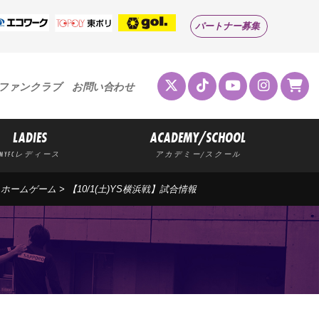
パートナー募集
ファンクラブ
お問い合わせ
LADIES
ACADEMY/SCHOOL
MYFCレディース
アカデミー/スクール
>
ホームゲーム
> 【10/1(土)YS横浜戦】試合情報