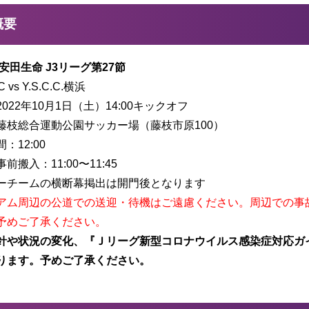
概要
治安田生命 J3リーグ第27節
vs Y.S.C.C.横浜
022年10月1日（土）14:00キックオフ
藤枝総合運動公園サッカー場（藤枝市原100）
：12:00
前搬入：11:00〜11:45
ーチームの横断幕掲出は開門後となります
アム周辺の公道での送迎・待機はご遠慮ください。周辺での事
予めご了承ください。
針や状況の変化、『Ｊリーグ新型コロナウイルス感染症対応ガ
ります。予めご了承ください。